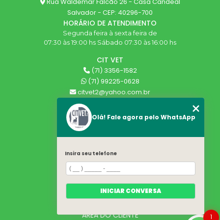
Rua Waldemar Falcão 26 - Casa Candeal
Salvador - CEP: 40296-700
HORÁRIO DE ATENDIMENTO
Segunda feira à sexta feira de
07:30 às 19:00 hs Sábado 07:30 às 16:00 hs
CIT VET
(71) 3356-1582
(71) 99225-0628
citvet2@yahoo.com.br
SIGA-NOS!
Olá! Fale agora pelo WhatsApp
MENU
HOME
Insira seu telefone
QUEM SOMOS
SERVIÇOS
BLOG
INICIAR CONVERSA
CONTATO
CATEGORIAS
ÁREA DO CLIENTE
1