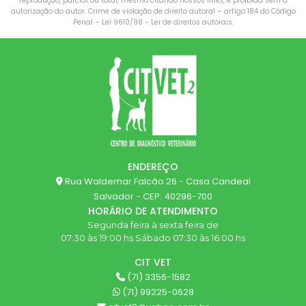
reprodução, parcial ou total, mesmo citando nossos links, é proibida sem a
autorização do autor. Crime de violação de direito autoral – artigo 184 do Código
Penal –
Lei 9610/98 - Lei de direitos autorais
.
ENDEREÇO
Rua Waldemar Falcão 26 - Casa Candeal
Salvador - CEP: 40296-700
HORÁRIO DE ATENDIMENTO
Segunda feira à sexta feira de
07:30 às 19:00 hs Sábado 07:30 às 16:00 hs
CIT VET
(71) 3356-1582
(71) 99225-0628