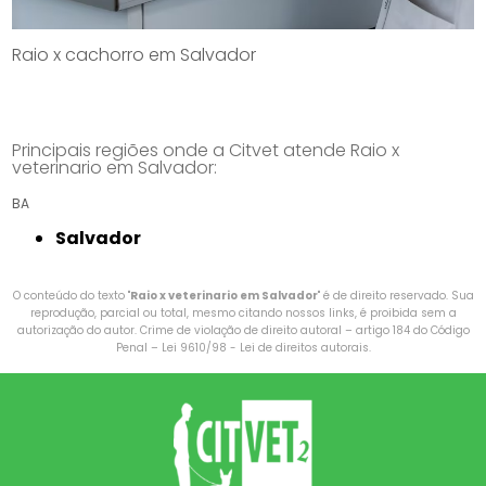
Raio x cachorro em Salvador
Principais regiões onde a Citvet atende Raio x
veterinario em Salvador:
BA
Salvador
O conteúdo do texto "
Raio x veterinario em Salvador
" é de direito reservado. Sua
reprodução, parcial ou total, mesmo citando nossos links, é proibida sem a
autorização do autor. Crime de violação de direito autoral – artigo 184 do Código
Penal –
Lei 9610/98 - Lei de direitos autorais
.