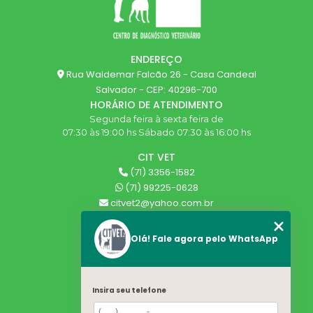
ENDEREÇO
Rua Waldemar Falcão 26 - Casa Candeal
Salvador - CEP: 40296-700
HORÁRIO DE ATENDIMENTO
Segunda feira à sexta feira de
07:30 às 19:00 hs Sábado 07:30 às 16:00 hs
CIT VET
(71) 3356-1582
(71) 99225-0628
citvet2@yahoo.com.br
SIGA-NOS!
Olá! Fale agora pelo WhatsApp
MENU
HOME
Insira seu telefone
QUEM SOMOS