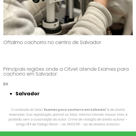
Oftalmo cachorro no centro de Salvador
Principais regiões onde a Citvet atende Exames para
cachorro em Salvador:
BA
Salvador
O conteúdo do texto "
Exames para cachorro em Salvador
" é de direito
reservado. Sua reprodução, parcial ou total, mesmo citando nossos links, é
proibida sem a autorização do autor. Crime de violação de direito autoral –
artigo 184 do Código Penal –
Lei 9610/98 - Lei de direitos autorais
.