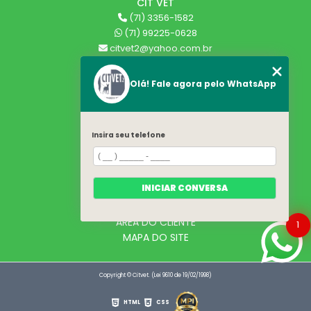
CIT VET
(71) 3356-1582
(71) 99225-0628
citvet2@yahoo.com.br
SIGA-NOS!
Olá! Fale agora pelo WhatsApp
MENU
HOME
Insira seu telefone
QUEM SOMOS
SERVIÇOS
BLOG
INICIAR CONVERSA
CONTATO
CATEGORIAS
ÁREA DO CLIENTE
1
MAPA DO SITE
Copyright © Citvet. (Lei 9610 de 19/02/1998)
HTML
CSS