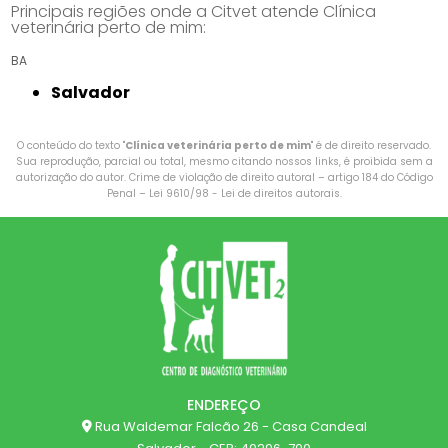
Principais regiões onde a Citvet atende Clínica
veterinária perto de mim:
BA
Salvador
O conteúdo do texto "
Clínica veterinária perto de mim
" é de direito reservado.
Sua reprodução, parcial ou total, mesmo citando nossos links, é proibida sem a
autorização do autor. Crime de violação de direito autoral – artigo 184 do Código
Penal –
Lei 9610/98 - Lei de direitos autorais
.
ENDEREÇO
Rua Waldemar Falcão 26 - Casa Candeal