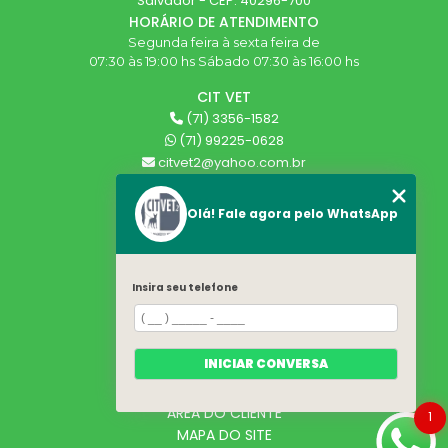
Salvador - CEP: 40296-700
HORÁRIO DE ATENDIMENTO
Segunda feira à sexta feira de
07:30 às 19:00 hs Sábado 07:30 às 16:00 hs
CIT VET
(71) 3356-1582
(71) 99225-0628
citvet2@yahoo.com.br
SIGA-NOS!
Olá! Fale agora pelo WhatsApp
MENU
HOME
Insira seu telefone
QUEM SOMOS
SERVIÇOS
BLOG
INICIAR CONVERSA
CONTATO
CATEGORIAS
ÁREA DO CLIENTE
1
MAPA DO SITE